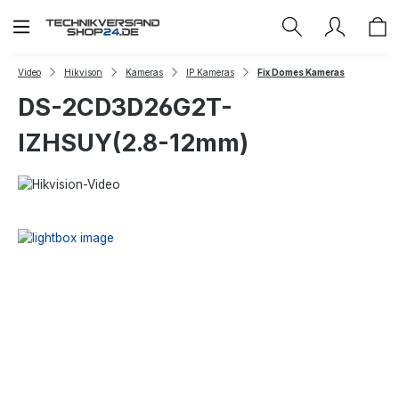
Zum Hauptinhalt springen
Video
Hikvison
Kameras
IP Kameras
Fix Domes Kameras
DS-2CD3D26G2T-
IZHSUY(2.8-12mm)