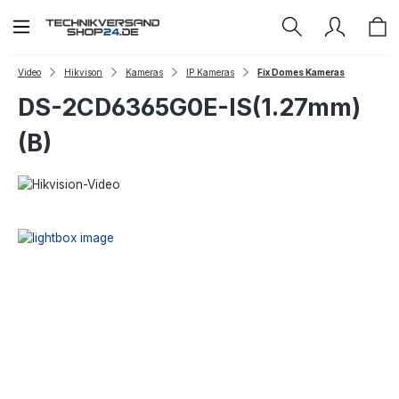
Zum Hauptinhalt springen
Video
Hikvison
Kameras
IP Kameras
Fix Domes Kameras
DS-2CD6365G0E-IS(1.27mm)
(B)