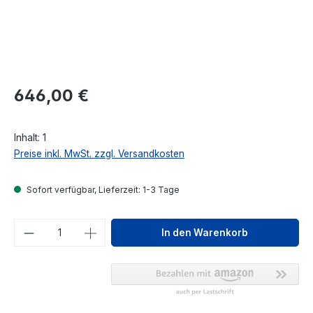
Regulärer Preis:
646,00 €
Inhalt:
1
Preise inkl. MwSt. zzgl. Versandkosten
Sofort verfügbar, Lieferzeit: 1-3 Tage
Produkt Anzahl: Gib den gewünschten We
In den Warenkorb