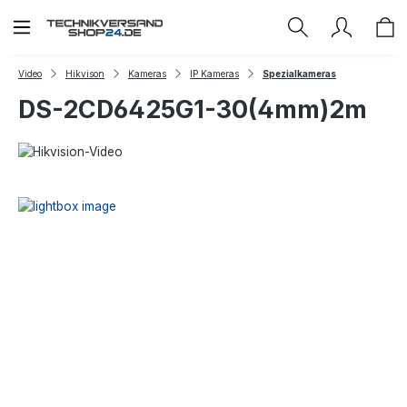
Zum Hauptinhalt springen
Video
Hikvison
Kameras
IP Kameras
Spezialkameras
DS-2CD6425G1-30(4mm)2m