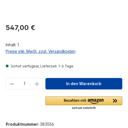
Regulärer Preis:
547,00 €
Inhalt:
1
Preise inkl. MwSt. zzgl. Versandkosten
Sofort verfügbar, Lieferzeit: 1-3 Tage
Produkt Anzahl: Gib den gewünschten We
In den Warenkorb
Produktnummer:
383556