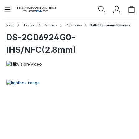
Zum Hauptinhalt springen
Video
Hikvison
Kameras
IP Kameras
Bullet Panorama Kameras
DS-2CD6924G0-
IHS/NFC(2.8mm)