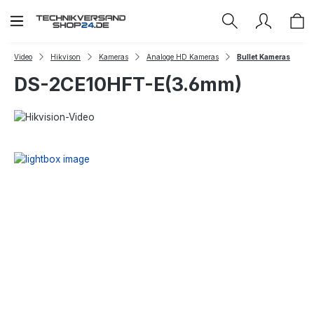
Zum Hauptinhalt springen
Video
Hikvison
Kameras
Analoge HD Kameras
Bullet Kameras
DS-2CE10HFT-E(3.6mm)