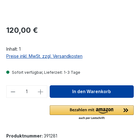
Regulärer Preis:
120,00 €
Inhalt:
1
Preise inkl. MwSt. zzgl. Versandkosten
Sofort verfügbar, Lieferzeit: 1-3 Tage
Produkt Anzahl: Gib den gewünschten We
In den Warenkorb
Produktnummer:
391281