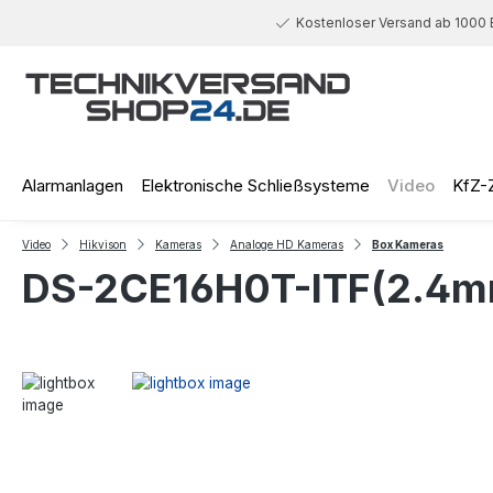
 Hauptinhalt springen
Zur Suche springen
Zur Hauptnavigation springen
Kostenloser Versand ab 1000 
Alarmanlagen
Elektronische Schließsysteme
Video
KfZ-
Video
Hikvison
Kameras
Analoge HD Kameras
Box Kameras
DS-2CE16H0T-ITF(2.4m