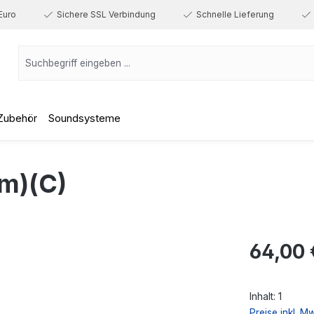
Euro
Sichere SSL Verbindung
Schnelle Lieferung
Zubehör
Soundsysteme
m)(C)
Regulärer Prei
64,00 
Inhalt:
1
Preise inkl. M