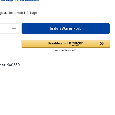
bar, Lieferzeit: 1-3 Tage
 Anzahl: Gib den gewünschten Wert ein 
In den Warenkorb
mer:
940650