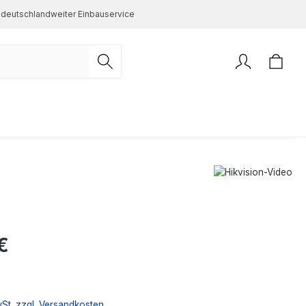
deutschlandweiter Einbauservice
s:
€
wSt. zzgl. Versandkosten