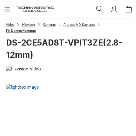
Zum Hauptinhalt springen
Video
Hikvison
Kameras
Analoge HD Kameras
Fix Domes Kameras
DS-2CE5AD8T-VPIT3ZE(2.8-
12mm)