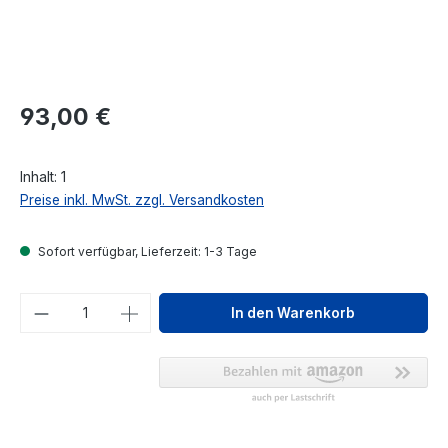
Regulärer Preis:
93,00 €
Inhalt:
1
Preise inkl. MwSt. zzgl. Versandkosten
Sofort verfügbar, Lieferzeit: 1-3 Tage
Produkt Anzahl: Gib den gewünschten We
In den Warenkorb