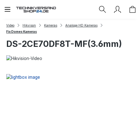
Zum Hauptinhalt springen
Video
Hikvison
Kameras
Analoge HD Kameras
Fix Domes Kameras
DS-2CE70DF8T-MF(3.6mm)