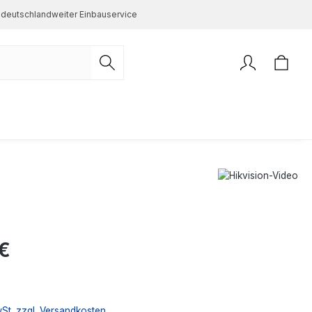
deutschlandweiter Einbauservice
s:
€
wSt. zzgl. Versandkosten