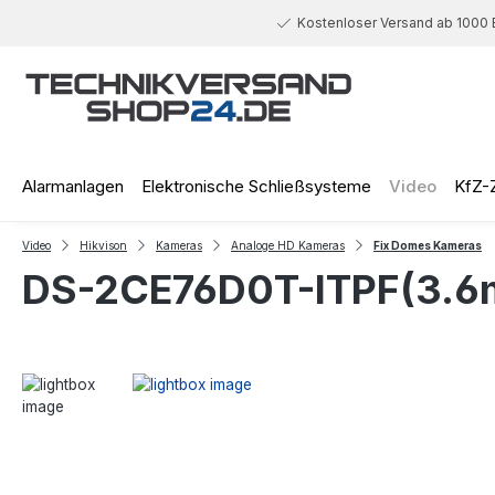
 Hauptinhalt springen
Zur Suche springen
Zur Hauptnavigation springen
Kostenloser Versand ab 1000 
Alarmanlagen
Elektronische Schließsysteme
Video
KfZ-
Video
Hikvison
Kameras
Analoge HD Kameras
Fix Domes Kameras
DS-2CE76D0T-ITPF(3.6