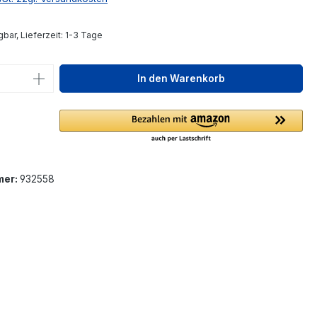
bar, Lieferzeit: 1-3 Tage
 Anzahl: Gib den gewünschten Wert ein 
In den Warenkorb
mer:
932558