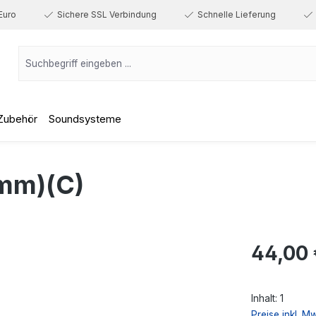
Euro
Sichere SSL Verbindung
Schnelle Lieferung
Zubehör
Soundsysteme
mm)(C)
Regulärer Prei
44,00 
Inhalt:
1
Preise inkl. M