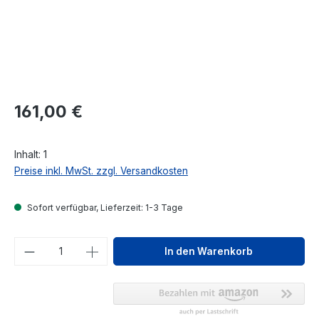
Regulärer Preis:
161,00 €
Inhalt:
1
Preise inkl. MwSt. zzgl. Versandkosten
Sofort verfügbar, Lieferzeit: 1-3 Tage
Produkt Anzahl: Gib den gewünschten We
In den Warenkorb