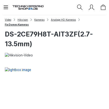
Zum Hauptinhalt springen
Video
Hikvison
Kameras
Analoge HD Kameras
Fix Domes Kameras
DS-2CE79H8T-AIT3ZF(2.7-
13.5mm)