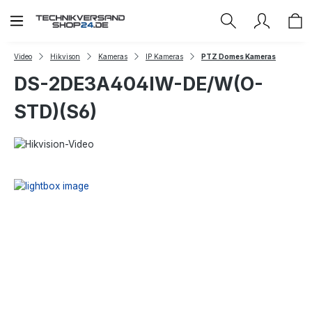
Zum Hauptinhalt springen
Video
Hikvison
Kameras
IP Kameras
PTZ Domes Kameras
DS-2DE3A404IW-DE/W(O-
STD)(S6)