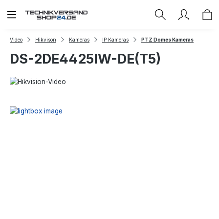
Zum Hauptinhalt springen
Video
Hikvison
Kameras
IP Kameras
PTZ Domes Kameras
DS-2DE4425IW-DE(T5)