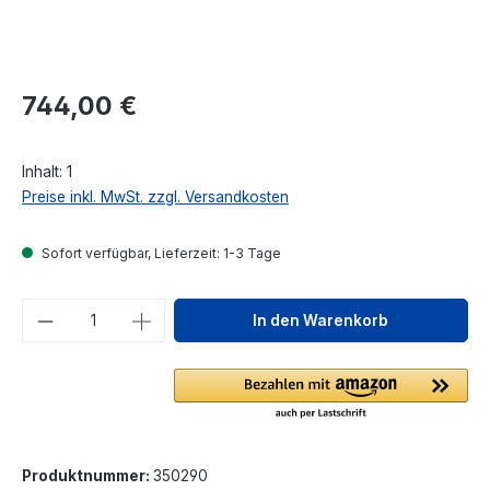
Regulärer Preis:
744,00 €
Inhalt:
1
Preise inkl. MwSt. zzgl. Versandkosten
Sofort verfügbar, Lieferzeit: 1-3 Tage
Produkt Anzahl: Gib den gewünschten We
In den Warenkorb
Produktnummer:
350290