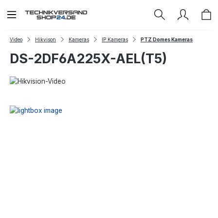
Zum Hauptinhalt springen
Video
Hikvison
Kameras
IP Kameras
PTZ Domes Kameras
DS-2DF6A225X-AEL(T5)