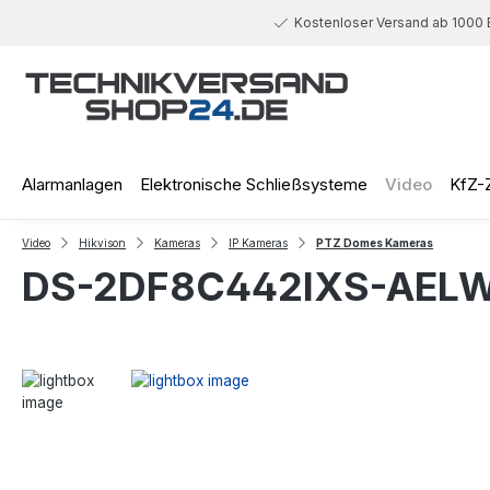
 Hauptinhalt springen
Zur Suche springen
Zur Hauptnavigation springen
Kostenloser Versand ab 1000 
Alarmanlagen
Elektronische Schließsysteme
Video
KfZ-
Video
Hikvison
Kameras
IP Kameras
PTZ Domes Kameras
DS-2DF8C442IXS-AELW