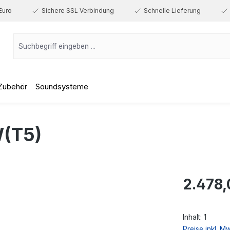
Euro
Sichere SSL Verbindung
Schnelle Lieferung
Zubehör
Soundsysteme
(T5)
Regulärer Prei
2.478,
Inhalt:
1
Preise inkl. M