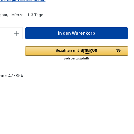
bar, Lieferzeit: 1-3 Tage
 Anzahl: Gib den gewünschten Wert ein 
In den Warenkorb
mer:
477854