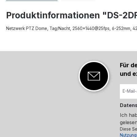
Produktinformationen "DS-2
Netzwerk PTZ Dome, Tag/Nacht, 2560×1440@25fps, 6-252mm, 42x, 
Für d
und e
Daten
Ich ha
gelesen
Diese Se
Nutzung