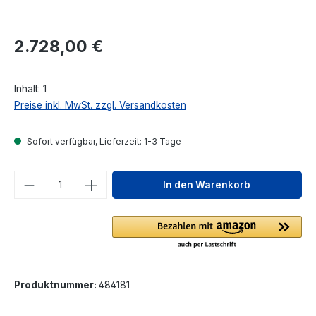
Regulärer Preis:
2.728,00 €
Inhalt:
1
Preise inkl. MwSt. zzgl. Versandkosten
Sofort verfügbar, Lieferzeit: 1-3 Tage
Produkt Anzahl: Gib den gewünschten We
In den Warenkorb
Produktnummer:
484181