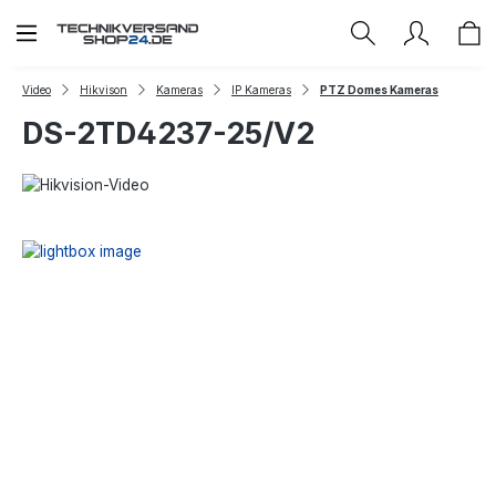
Zum Hauptinhalt springen
Video
Hikvison
Kameras
IP Kameras
PTZ Domes Kameras
DS-2TD4237-25/V2