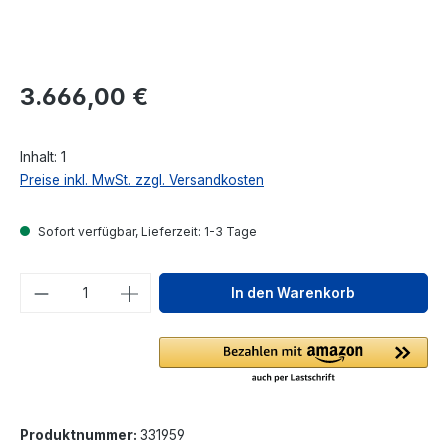
Regulärer Preis:
3.666,00 €
Inhalt:
1
Preise inkl. MwSt. zzgl. Versandkosten
Sofort verfügbar, Lieferzeit: 1-3 Tage
Produkt Anzahl: Gib den gewünschten We
In den Warenkorb
Produktnummer:
331959