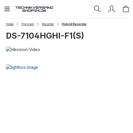
Zum Hauptinhalt springen
Video
Hikvison
Recorder
Hybrid Recorder
DS-7104HGHI-F1(S)