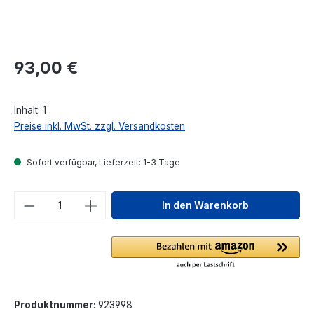
Regulärer Preis:
93,00 €
Inhalt:
1
Preise inkl. MwSt. zzgl. Versandkosten
Sofort verfügbar, Lieferzeit: 1-3 Tage
Produkt Anzahl: Gib den gewünschten We
In den Warenkorb
Produktnummer:
923998