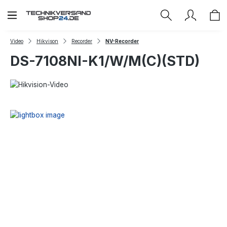
Zum Hauptinhalt springen
Video
Hikvison
Recorder
NV-Recorder
DS-7108NI-K1/W/M(C)(STD)