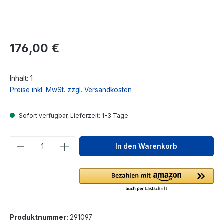
Regulärer Preis:
176,00 €
Inhalt:
1
Preise inkl. MwSt. zzgl. Versandkosten
Sofort verfügbar, Lieferzeit: 1-3 Tage
Produkt Anzahl: Gib den gewünschten We
In den Warenkorb
Produktnummer:
291097