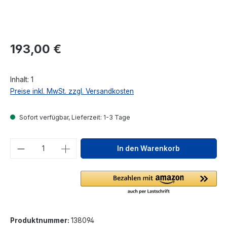
Regulärer Preis:
193,00 €
Inhalt:
1
Preise inkl. MwSt. zzgl. Versandkosten
Sofort verfügbar, Lieferzeit: 1-3 Tage
Produkt Anzahl: Gib den gewünschten We
In den Warenkorb
Produktnummer:
138094