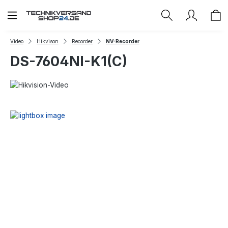
Zum Hauptinhalt springen
Video
Hikvison
Recorder
NV-Recorder
DS-7604NI-K1(C)