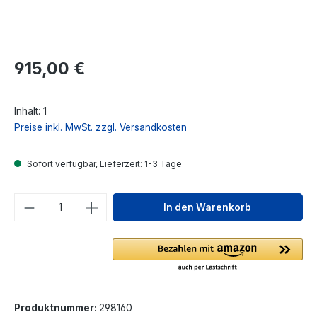
Regulärer Preis:
915,00 €
Inhalt:
1
Preise inkl. MwSt. zzgl. Versandkosten
Sofort verfügbar, Lieferzeit: 1-3 Tage
Produkt Anzahl: Gib den gewünschten We
In den Warenkorb
Produktnummer:
298160