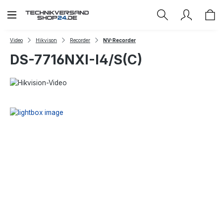
Zum Hauptinhalt springen
Video
Hikvison
Recorder
NV-Recorder
DS-7716NXI-I4/S(C)