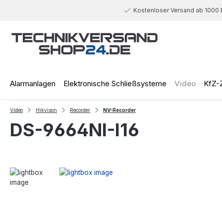
 Hauptinhalt springen
Zur Suche springen
Zur Hauptnavigation springen
Kostenloser Versand ab 1000 
Alarmanlagen
Elektronische Schließsysteme
Video
KfZ-
Video
Hikvison
Recorder
NV-Recorder
DS-9664NI-I16