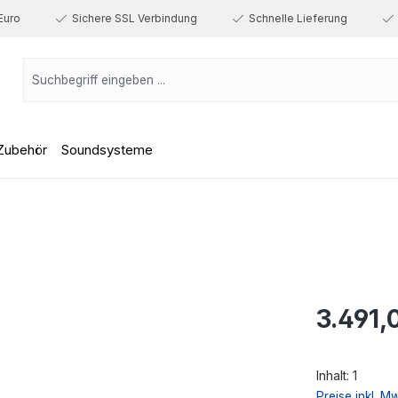
Euro
Sichere SSL Verbindung
Schnelle Lieferung
Zubehör
Soundsysteme
Regulärer Prei
3.491,
Inhalt:
1
Preise inkl. M