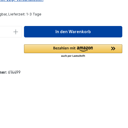
bar, Lieferzeit: 1-3 Tage
 Anzahl: Gib den gewünschten Wert ein 
In den Warenkorb
mer:
614499