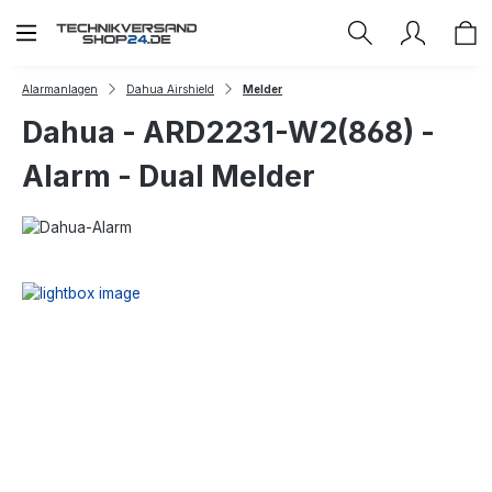
Zum Hauptinhalt springen
Alarmanlagen
Dahua Airshield
Melder
Dahua - ARD2231-W2(868) -
Alarm - Dual Melder