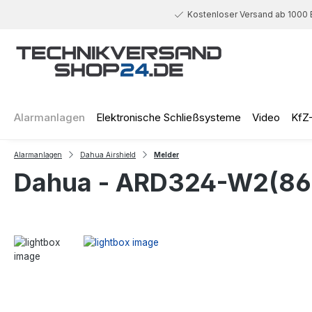
 Hauptinhalt springen
Zur Suche springen
Zur Hauptnavigation springen
Kostenloser Versand ab 1000 
Alarmanlagen
Elektronische Schließsysteme
Video
KfZ
Alarmanlagen
Dahua Airshield
Melder
Dahua - ARD324-W2(868)