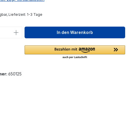
bar, Lieferzeit: 1-3 Tage
 Anzahl: Gib den gewünschten Wert ein 
In den Warenkorb
mer:
650125