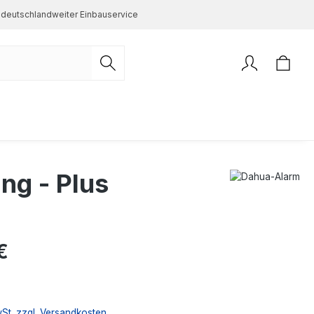
deutschlandweiter Einbauservice
ng - Plus
s:
€
wSt. zzgl. Versandkosten