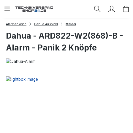
Zum Hauptinhalt springen
Alarmanlagen
Dahua Airshield
Melder
Dahua - ARD822-W2(868)-B -
Alarm - Panik 2 Knöpfe