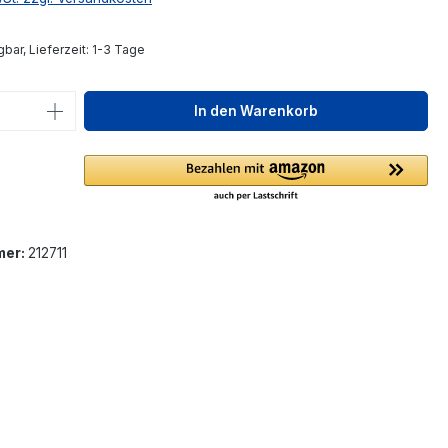
bar, Lieferzeit: 1-3 Tage
 Anzahl: Gib den gewünschten Wert ein 
In den Warenkorb
mer:
212711