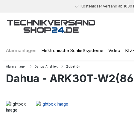
 Hauptinhalt springen
Zur Suche springen
Zur Hauptnavigation springen
Kostenloser Versand ab 1000 
Alarmanlagen
Elektronische Schließsysteme
Video
KfZ
Alarmanlagen
Dahua Airshield
Zubehör
Dahua - ARK30T-W2(868)