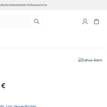
deutschlandweiter Einbauservice
s:
 €
wSt. zzgl. Versandkosten