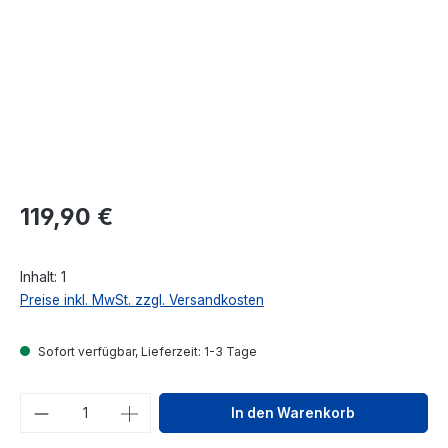
Regulärer Preis:
119,90 €
Inhalt:
1
Preise inkl. MwSt. zzgl. Versandkosten
Sofort verfügbar, Lieferzeit: 1-3 Tage
Produkt Anzahl: Gib den gewünschten We
In den Warenkorb