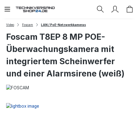
Zum Hauptinhalt springen
Video
Foscam
LAN / PoE-Netzwerkkameras
Foscam T8EP 8 MP POE-
Überwachungskamera mit
integriertem Scheinwerfer
und einer Alarmsirene (weiß)