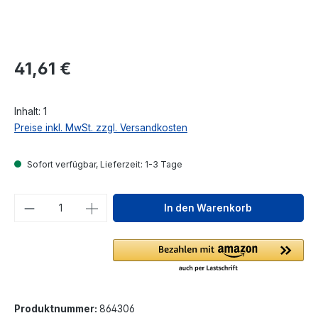
Regulärer Preis:
41,61 €
Inhalt:
1
Preise inkl. MwSt. zzgl. Versandkosten
Sofort verfügbar, Lieferzeit: 1-3 Tage
Produkt Anzahl: Gib den gewünschten We
In den Warenkorb
Produktnummer:
864306