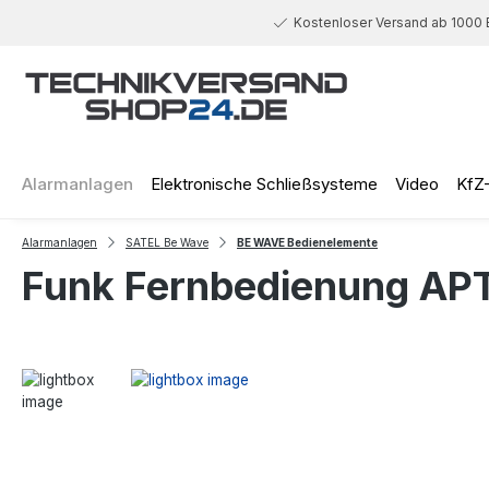
 Hauptinhalt springen
Zur Suche springen
Zur Hauptnavigation springen
Kostenloser Versand ab 1000 
Alarmanlagen
Elektronische Schließsysteme
Video
KfZ
Alarmanlagen
SATEL Be Wave
BE WAVE Bedienelemente
Funk Fernbedienung AP