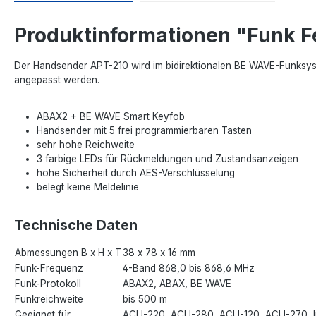
Produktinformationen "Funk 
Der Handsender APT-210 wird im bidirektionalen BE WAVE-Funksyst
angepasst werden.
ABAX2 + BE WAVE Smart Keyfob
Handsender mit 5 frei programmierbaren Tasten
sehr hohe Reichweite
3 farbige LEDs für Rückmeldungen und Zustandsanzeigen
hohe Sicherheit durch AES-Verschlüsselung
belegt keine Meldelinie
Technische Daten
Abmessungen B x H x T
38 x 78 x 16 mm
Funk-Frequenz
4-Band 868,0 bis 868,6 MHz
Funk-Protokoll
ABAX2, ABAX, BE WAVE
Funkreichweite
bis 500 m
Geeignet für
ACU-220, ACU-280, ACU-120, ACU-270, I