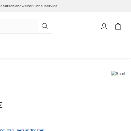
deutschlandweiter Einbauservice
s:
€
wSt. zzgl. Versandkosten