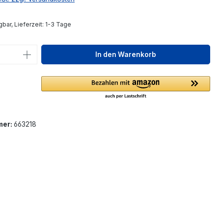
bar, Lieferzeit: 1-3 Tage
 Anzahl: Gib den gewünschten Wert ein 
In den Warenkorb
mer:
663218