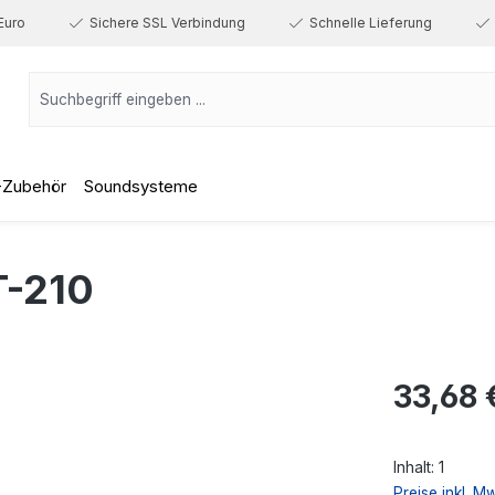
Euro
Sichere SSL Verbindung
Schnelle Lieferung
-Zubehör
Soundsysteme
T-210
Regulärer Prei
33,68 
Inhalt:
1
Preise inkl. M