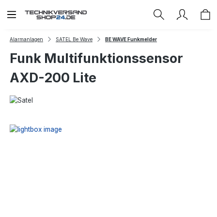
Zum Hauptinhalt springen
Alarmanlagen
SATEL Be Wave
BE WAVE Funkmelder
Funk Multifunktionssensor
AXD-200 Lite