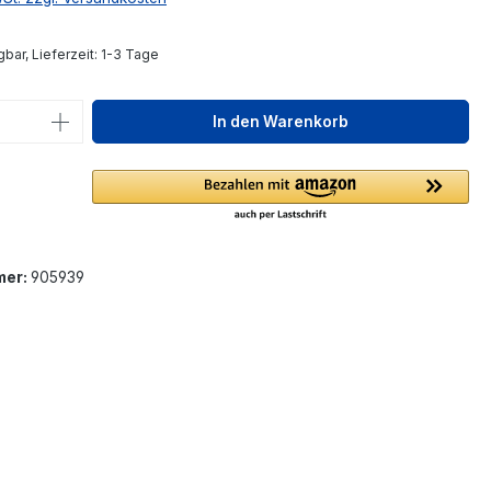
bar, Lieferzeit: 1-3 Tage
 Anzahl: Gib den gewünschten Wert ein 
In den Warenkorb
mer:
905939