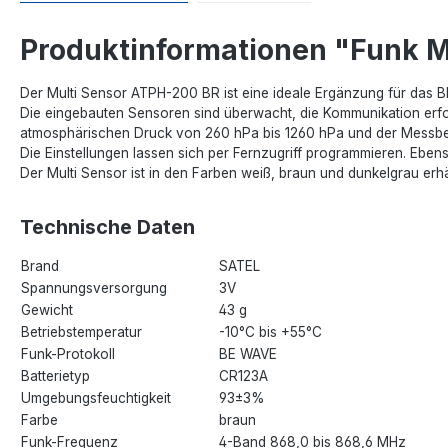
Produktinformationen "Funk 
Der Multi Sensor ATPH-200 BR ist eine ideale Ergänzung für das 
Die eingebauten Sensoren sind überwacht, die Kommunikation erfol
atmosphärischen Druck von 260 hPa bis 1260 hPa und der Messbe
Die Einstellungen lassen sich per Fernzugriff programmieren. Ebens
Der Multi Sensor ist in den Farben weiß, braun und dunkelgrau erhäl
Technische Daten
Brand
SATEL
Spannungsversorgung
3V
Gewicht
43 g
Betriebstemperatur
-10°C bis +55°C
Funk-Protokoll
BE WAVE
Batterietyp
CR123A
Umgebungsfeuchtigkeit
93±3%
Farbe
braun
Funk-Frequenz
4-Band 868,0 bis 868,6 MHz