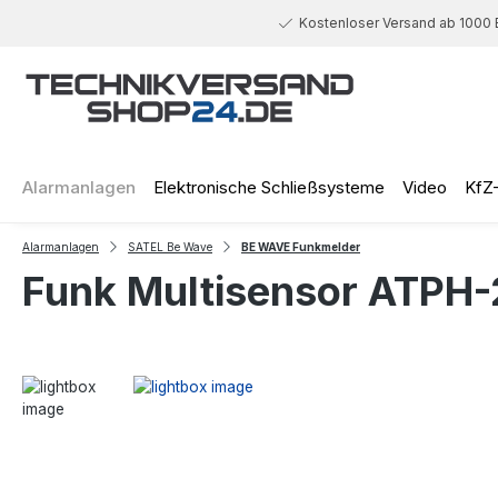
 Hauptinhalt springen
Zur Suche springen
Zur Hauptnavigation springen
Kostenloser Versand ab 1000 
Alarmanlagen
Elektronische Schließsysteme
Video
KfZ
Alarmanlagen
SATEL Be Wave
BE WAVE Funkmelder
Funk Multisensor ATPH