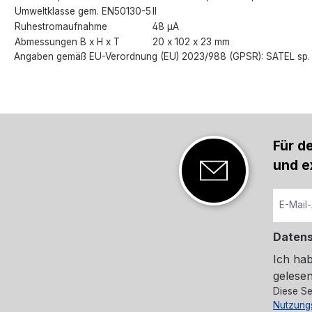
Umweltklasse gem. EN50130-5
II
Ruhestromaufnahme
48 μA
Abmessungen B x H x T
20 x 102 x 23 mm
Angaben gemäß EU-Verordnung (EU) 2023/988 (GPSR): SATEL sp. z
Für d
und e
Daten
Ich ha
gelesen
Diese Se
Nutzung