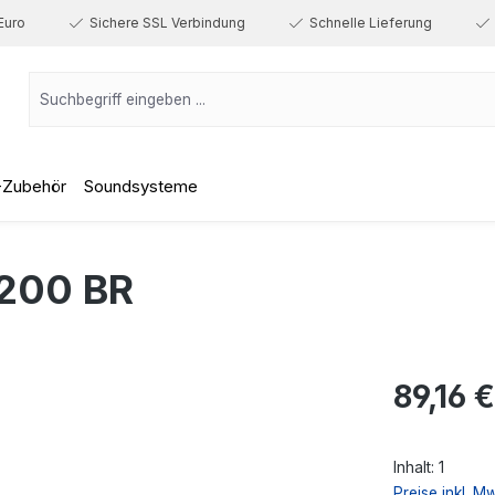
Euro
Sichere SSL Verbindung
Schnelle Lieferung
-Zubehör
Soundsysteme
-200 BR
Regulärer Prei
89,16 €
Inhalt:
1
Preise inkl. M