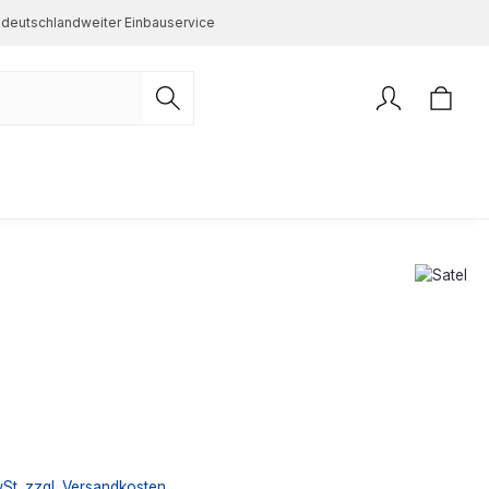
deutschlandweiter Einbauservice
s:
wSt. zzgl. Versandkosten