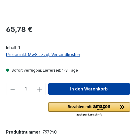
Regulärer Preis:
65,78 €
Inhalt:
1
Preise inkl. MwSt. zzgl. Versandkosten
Sofort verfügbar, Lieferzeit: 1-3 Tage
Produkt Anzahl: Gib den gewünschten We
In den Warenkorb
Produktnummer:
797940