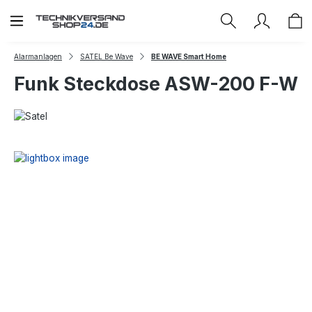
Zum Hauptinhalt springen
Alarmanlagen
SATEL Be Wave
BE WAVE Smart Home
Funk Steckdose ASW-200 F-W