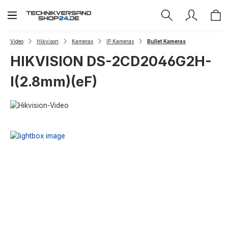
Zum Hauptinhalt springen
Video
Hikvison
Kameras
IP Kameras
Bullet Kameras
HIKVISION DS-2CD2046G2H-
I(2.8mm)(eF)