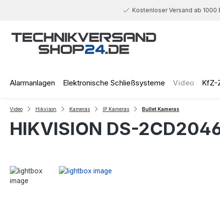
 Hauptinhalt springen
Zur Suche springen
Zur Hauptnavigation springen
Kostenloser Versand ab 1000 
Alarmanlagen
Elektronische Schließsysteme
Video
KfZ-
Video
Hikvison
Kameras
IP Kameras
Bullet Kameras
HIKVISION DS-2CD2046