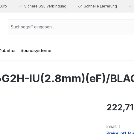
Euro
Sichere SSL Verbindung
Schnelle Lieferung
Zubehör
Soundsysteme
G2H-IU(2.8mm)(eF)/BLA
Regulärer Prei
222,71
Inhalt:
1
Preise inkl. M