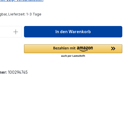
bar, Lieferzeit: 1-3 Tage
 Anzahl: Gib den gewünschten Wert ein 
In den Warenkorb
mer:
100294745