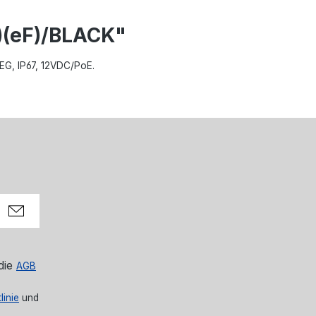
)(eF)/BLACK"
PEG, IP67, 12VDC/PoE.
die
AGB
linie
und