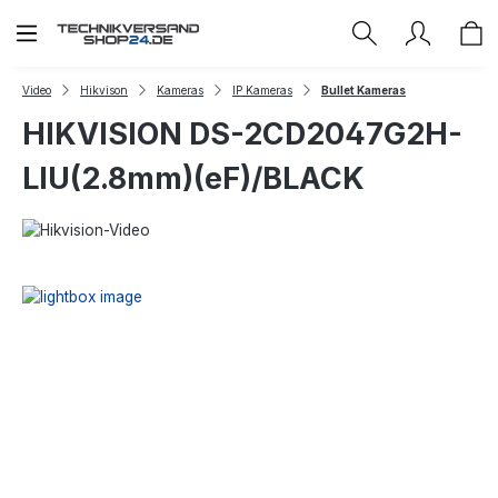
Zum Hauptinhalt springen
Video
Hikvison
Kameras
IP Kameras
Bullet Kameras
HIKVISION DS-2CD2047G2H-
LIU(2.8mm)(eF)/BLACK