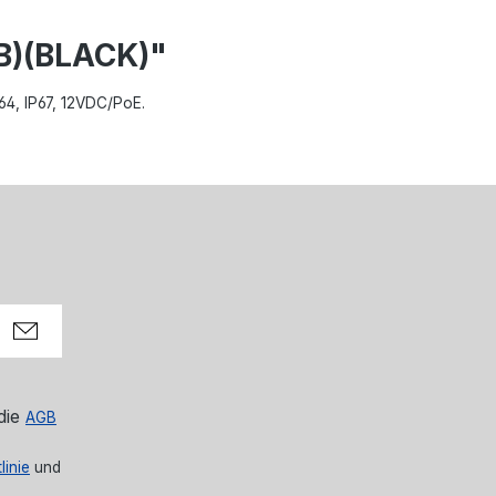
B)(BLACK)"
264, IP67, 12VDC/PoE.
die
AGB
linie
und