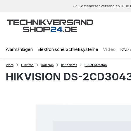
 Hauptinhalt springen
Zur Suche springen
Zur Hauptnavigation springen
Kostenloser Versand ab 1000 
Alarmanlagen
Elektronische Schließsysteme
Video
KfZ-
Video
Hikvison
Kameras
IP Kameras
Bullet Kameras
HIKVISION DS-2CD3043