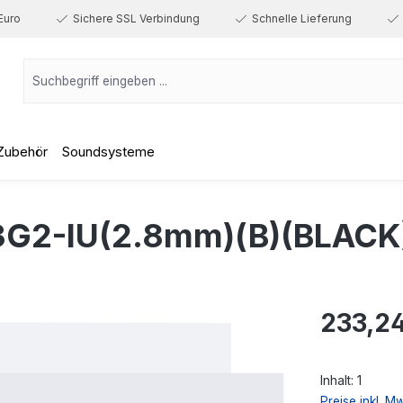
Euro
Sichere SSL Verbindung
Schnelle Lieferung
Zubehör
Soundsysteme
G2-IU(2.8mm)(B)(BLACK
Regulärer Prei
233,2
Inhalt:
1
Preise inkl. M