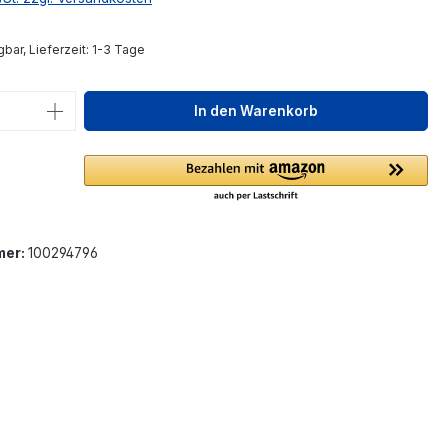
bar, Lieferzeit: 1-3 Tage
 Anzahl: Gib den gewünschten Wert ein 
In den Warenkorb
mer:
100294796