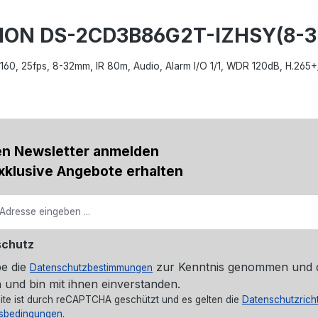
ISION DS-2CD3B86G2T-IZHSY(8-
0x2160, 25fps, 8-32mm, IR 80m, Audio, Alarm I/O 1/1, WDR 120dB, H.26
en Newsletter anmelden
xklusive Angebote erhalten
schutz
be die
zur Kenntnis genommen und 
Datenschutzbestimmungen
 und bin mit ihnen einverstanden.
ite ist durch reCAPTCHA geschützt und es gelten die
Datenschutzricht
sbedingungen
.