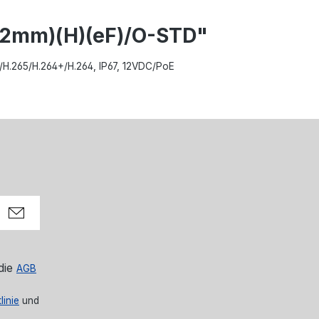
32mm)(H)(eF)/O-STD"
5+/H.265/H.264+/H.264, IP67, 12VDC/PoE
die
AGB
linie
und