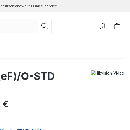
deutschlandweiter Einbauservice
eF)/O-STD
s:
 €
wSt. zzgl. Versandkosten