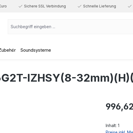
Euro
Sichere SSL Verbindung
Schnelle Lieferung
Zubehör
Soundsysteme
G2T-IZHSY(8-32mm)(H)(
Regulärer Prei
996,62
Inhalt:
1
Preise inkl. M