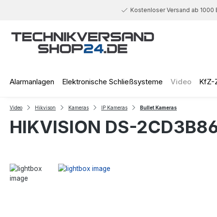
 Hauptinhalt springen
Zur Suche springen
Zur Hauptnavigation springen
Kostenloser Versand ab 1000 
Alarmanlagen
Elektronische Schließsysteme
Video
KfZ-
Video
Hikvison
Kameras
IP Kameras
Bullet Kameras
HIKVISION DS-2CD3B86