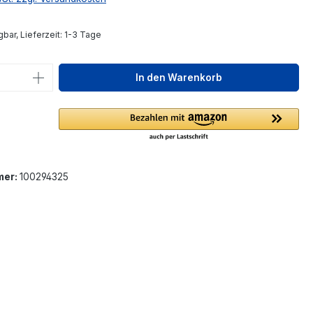
bar, Lieferzeit: 1-3 Tage
 Anzahl: Gib den gewünschten Wert ein 
In den Warenkorb
mer:
100294325