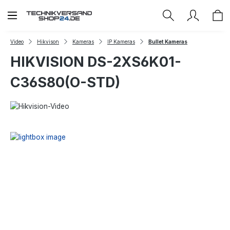
Zum Hauptinhalt springen
Video
Hikvison
Kameras
IP Kameras
Bullet Kameras
HIKVISION DS-2XS6K01-
C36S80(O-STD)