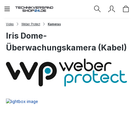
Zum Hauptinhalt springen
Video
Weber Protect
Kameras
Iris Dome-
Überwachungskamera (Kabel)