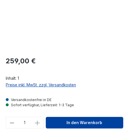
Regulärer Preis:
259,00 €
Inhalt:
1
Preise inkl. MwSt. zzgl. Versandkosten
Versandkostenfrei in DE
Sofort verfügbar, Lieferzeit: 1-3 Tage
Produkt Anzahl: Gib den gewünschten We
In den Warenkorb