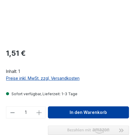
Regulärer Preis:
1,51 €
Inhalt:
1
Preise inkl. MwSt. zzgl. Versandkosten
Sofort verfügbar, Lieferzeit: 1-3 Tage
Produkt Anzahl: Gib den gewünschten We
In den Warenkorb