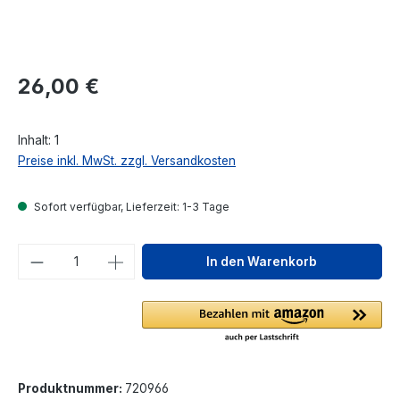
Regulärer Preis:
26,00 €
Inhalt:
1
Preise inkl. MwSt. zzgl. Versandkosten
Sofort verfügbar, Lieferzeit: 1-3 Tage
Produkt Anzahl: Gib den gewünschten We
In den Warenkorb
Produktnummer:
720966