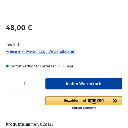
Regulärer Preis:
48,00 €
Inhalt:
1
Preise inkl. MwSt. zzgl. Versandkosten
Sofort verfügbar, Lieferzeit: 1-3 Tage
Produkt Anzahl: Gib den gewünschten We
In den Warenkorb
Produktnummer:
828133