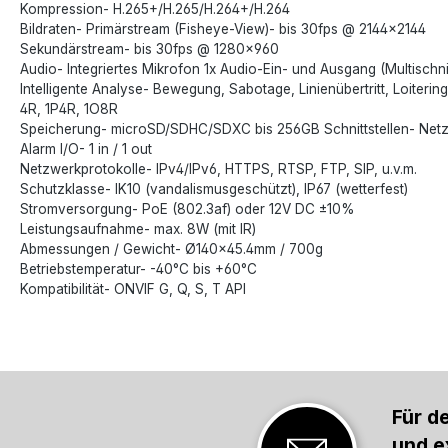
Kompression- H.265+/H.265/H.264+/H.264
Bildraten- Primärstream (Fisheye-View)- bis 30fps @ 2144×2144
Sekundärstream- bis 30fps @ 1280×960
Audio- Integriertes Mikrofon 1x Audio-Ein- und Ausgang (Multischnit
Intelligente Analyse- Bewegung, Sabotage, Linienübertritt, Loiteri
4R, 1P4R, 1O8R
Speicherung- microSD/SDHC/SDXC bis 256GB Schnittstellen- Net
Alarm I/O- 1 in / 1 out
Netzwerkprotokolle- IPv4/IPv6, HTTPS, RTSP, FTP, SIP, u.v.m.
Schutzklasse- IK10 (vandalismusgeschützt), IP67 (wetterfest)
Stromversorgung- PoE (802.3af) oder 12V DC ±10%
Leistungsaufnahme- max. 8W (mit IR)
Abmessungen / Gewicht- Ø140×45.4mm / 700g
Betriebstemperatur- -40°C bis +60°C
Kompatibilität- ONVIF G, Q, S, T API
Für d
und e