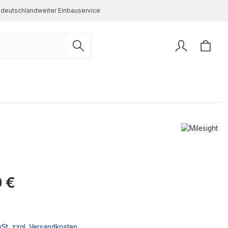
deutschlandweiter Einbauservice
s:
 €
wSt. zzgl. Versandkosten