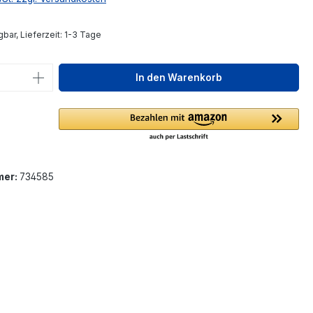
bar, Lieferzeit: 1-3 Tage
 Anzahl: Gib den gewünschten Wert ein 
In den Warenkorb
mer:
734585