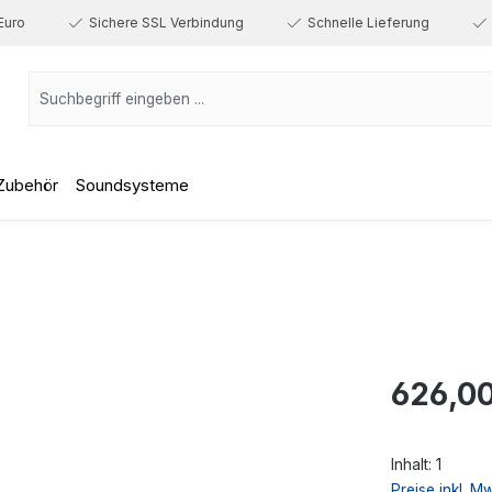
Euro
Sichere SSL Verbindung
Schnelle Lieferung
Zubehör
Soundsysteme
Regulärer Prei
626,00
Inhalt:
1
Preise inkl. M