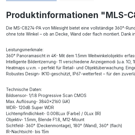
Produktinformationen "MLS-
Die MS-C8274-PA von Milesight bietet eine vollständige 360°-Ru
ohne tote Winkel – ob an Decke, Wand oder flach montiert. Dank inte
Leistungsmerkmale:
360° Panoramasicht in 4K- Mit dem 1.5mm Weitwinkelobjektiv erfas
Intelligente Bildentzerrung- 11 verschiedene Anzeigemodi (u.a. 1O,
Heatmaps u.v.m. – perfekt für Retail- und Objektüberwachung. Eing
Robustes Design- IK10-geschützt, IP67-wetterfest – für den zuver
Technische Daten:
Bildsensor- 1/1.8 Progressive Scan CMOS
Max. Auflösung- 3840×2160 (4K)
WDR- 120dB Super WDR
Lichtempfindlichkeit- 0.008Lux (Farbe) / 0Lux (IR)
Objektiv- 1.5mm, Blende F1.8, M12-Mount
Sichtfeld- 360° (Deckenmontage), 180° (Wand), 360° (flach)
IR-Nachtsicht- bis 15m