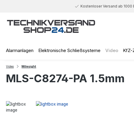
 Hauptinhalt springen
Zur Suche springen
Zur Hauptnavigation springen
Kostenloser Versand ab 1000 
Alarmanlagen
Elektronische Schließsysteme
Video
KfZ-
Video
Milesight
MLS-C8274-PA 1.5mm