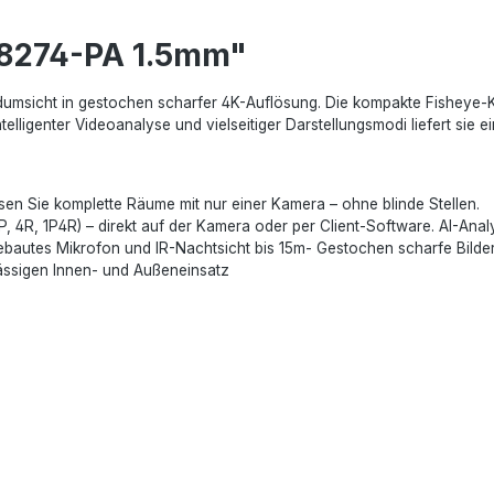
C8274-PA 1.5mm"
ndumsicht in gestochen scharfer 4K-Auflösung. Die kompakte Fisheye
lligenter Videoanalyse und vielseitiger Darstellungsmodi liefert sie e
sen Sie komplette Räume mit nur einer Kamera – ohne blinde Stellen.
 1P, 4R, 1P4R) – direkt auf der Kamera oder per Client-Software. AI-An
ebautes Mikrofon und IR-Nachtsicht bis 15m- Gestochen scharfe Bilder
lässigen Innen- und Außeneinsatz