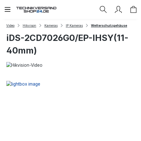
Zum Hauptinhalt springen
Video
Hikvison
Kameras
IP Kameras
Wetterschutzgehäuse
iDS-2CD7026G0/EP-IHSY(11-
40mm)