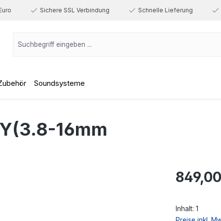
Euro
Sichere SSL Verbindung
Schnelle Lieferung
Zubehör
Soundsysteme
SY(3.8-16mm
Regulärer Prei
849,00
Inhalt:
1
Preise inkl. M