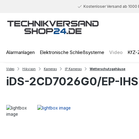
 Hauptinhalt springen
Zur Suche springen
Zur Hauptnavigation springen
Kostenloser Versand ab 1000 
Alarmanlagen
Elektronische Schließsysteme
Video
KfZ-
Video
Hikvison
Kameras
IP Kameras
Wetterschutzgehäuse
iDS-2CD7026G0/EP-IH