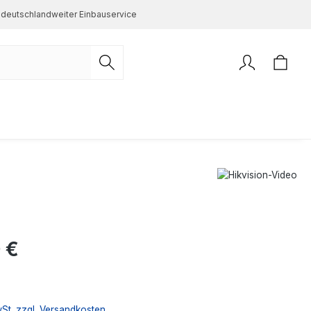
deutschlandweiter Einbauservice
s:
 €
wSt. zzgl. Versandkosten