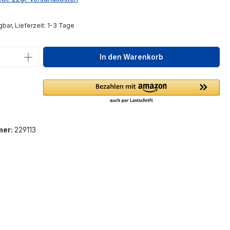
bar, Lieferzeit: 1-3 Tage
 Anzahl: Gib den gewünschten Wert ein 
In den Warenkorb
mer:
229113