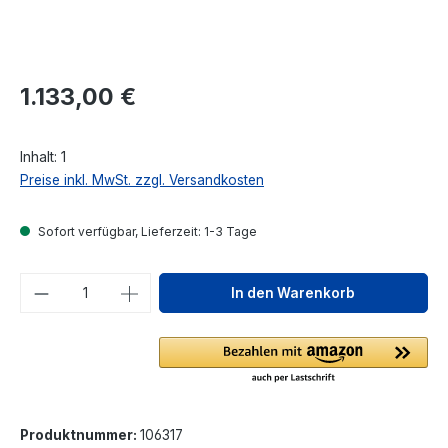
Regulärer Preis:
1.133,00 €
Inhalt:
1
Preise inkl. MwSt. zzgl. Versandkosten
Sofort verfügbar, Lieferzeit: 1-3 Tage
Produkt Anzahl: Gib den gewünschten We
In den Warenkorb
Produktnummer:
106317