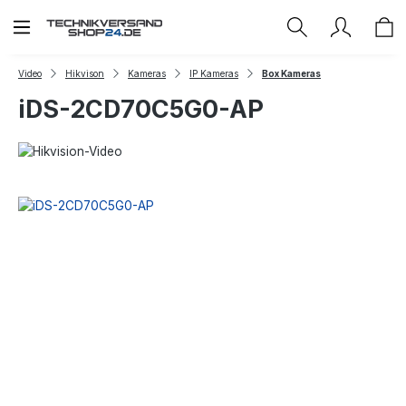
Zum Hauptinhalt springen
Video
Hikvison
Kameras
IP Kameras
Box Kameras
iDS-2CD70C5G0-AP