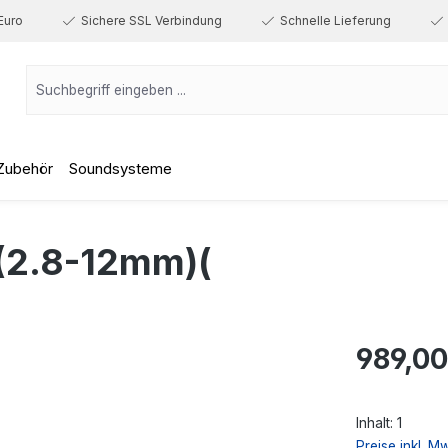
Euro
Sichere SSL Verbindung
Schnelle Lieferung
Zubehör
Soundsysteme
2.8-12mm)(
Regulärer Prei
989,00
Inhalt:
1
Preise inkl. M