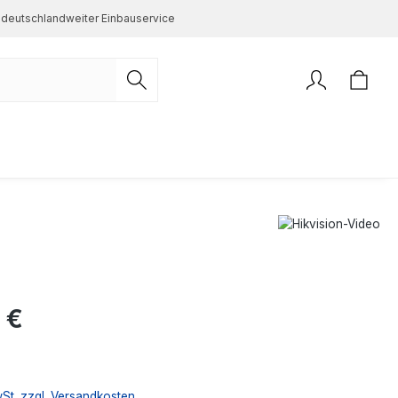
deutschlandweiter Einbauservice
s:
 €
wSt. zzgl. Versandkosten