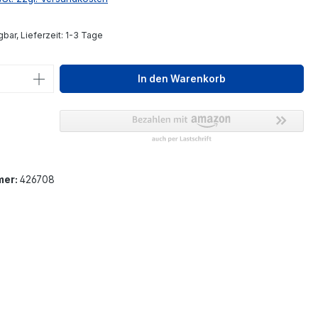
bar, Lieferzeit: 1-3 Tage
 Anzahl: Gib den gewünschten Wert ein 
In den Warenkorb
mer:
426708