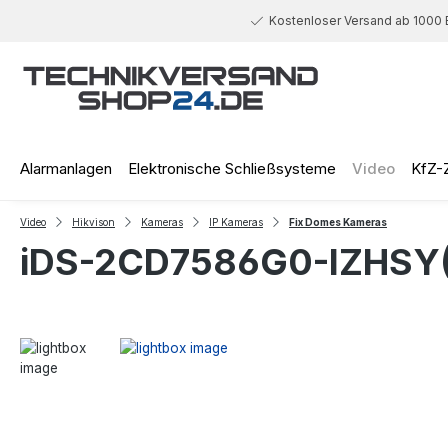
 Hauptinhalt springen
Zur Suche springen
Zur Hauptnavigation springen
Kostenloser Versand ab 1000 
Alarmanlagen
Elektronische Schließsysteme
Video
KfZ-
Video
Hikvison
Kameras
IP Kameras
Fix Domes Kameras
iDS-2CD7586G0-IZHSY(