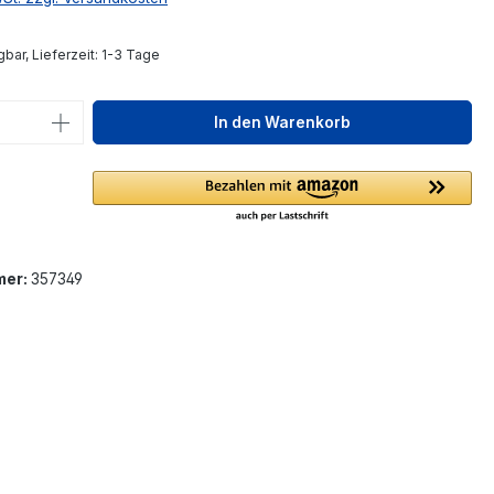
bar, Lieferzeit: 1-3 Tage
 Anzahl: Gib den gewünschten Wert ein 
In den Warenkorb
mer:
357349