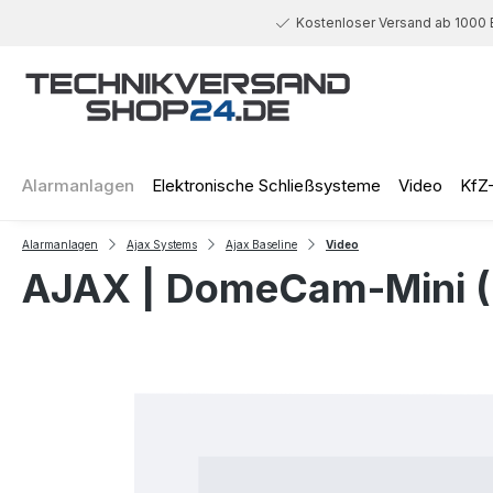
 Hauptinhalt springen
Zur Suche springen
Zur Hauptnavigation springen
Kostenloser Versand ab 1000 
Alarmanlagen
Elektronische Schließsysteme
Video
KfZ
Alarmanlagen
Ajax Systems
Ajax Baseline
Video
AJAX | DomeCam-Mini (