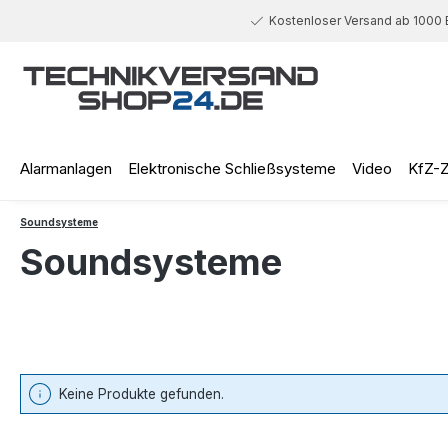
 Hauptinhalt springen
Zur Suche springen
Zur Hauptnavigation springen
Kostenloser Versand ab 1000 
Alarmanlagen
Elektronische Schließsysteme
Video
KfZ-
Soundsysteme
Soundsysteme
Keine Produkte gefunden.