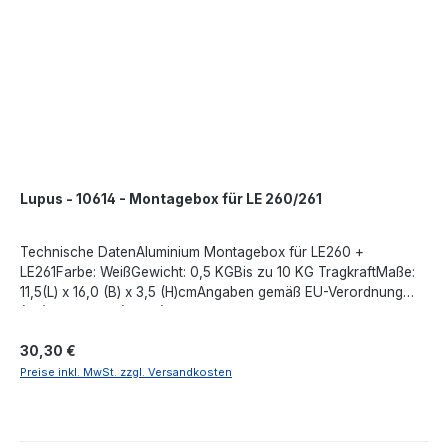
Lupus - 10614 - Montagebox für LE 260/261
Technische DatenAluminium Montagebox für LE260 +
LE261Farbe: WeißGewicht: 0,5 KGBis zu 10 KG TragkraftMaße:
11,5(L) x 16,0 (B) x 3,5 (H)cmAngaben gemäß EU-Verordnung
(EU) 2023/988 (GPSR): Lupus-Electronics GmbH, Otto-Hahn-
Str. 12, 76829 Landau in der Pfalz, Deutschland,
Regulärer Preis:
30,30 €
support@lupus-electronics.de, https://www.lupus-
electronics.de
Preise inkl. MwSt. zzgl. Versandkosten