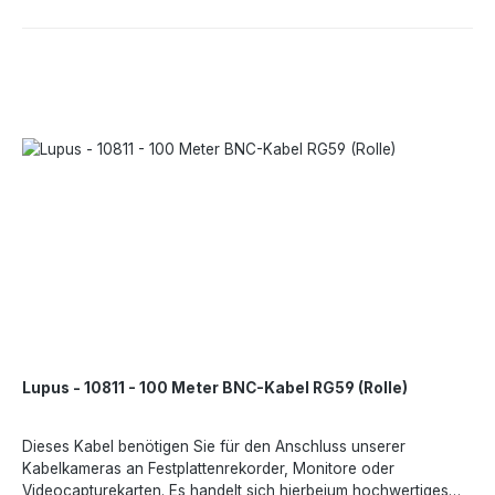
Kamera.Produktbesonderheiten:Unterputznetzteil 12V DC
1000mAOptimal für den Einbau in unsere Schutzgehäuse und
MontageboxenMaße: 50 x 48 x 25 mm
(BxHxT)Betriebstemperatur: - 30 ° bis +45 °CNicht mit LE200
und LE 203 kompatibelTechnische DatenMaße: 50 x 48 x 25
mm (HxBxT)Gewicht: 350gLeitungslänge zum Endgerät (12V): ca.
45cmLeitungslänge Eingangsspannung: ca. 26cmDC-Stecker:
5.5 x 2.1mmMaterial: PC + ABSEingangsspannung: AC100V -
240VEingangsfrequenz: 50-60HzAusgangsspannung: DC12V
max 1AMax. Verbrauch: 12WArbeitstemperatur und max.
Luftfeuchtigkeit: -30°C bis +45°C; < 90%
LuftfeuchtigkeitSchutzart: IP67Angaben gemäß EU-Verordnung
(EU) 2023/988 (GPSR): Lupus-Electronics GmbH, Otto-Hahn-
Str. 12, 76829 Landau in der Pfalz, Deutschland,
support@lupus-electronics.de, https://www.lupus-
electronics.de
Lupus - 10811 - 100 Meter BNC-Kabel RG59 (Rolle)
Dieses Kabel benötigen Sie für den Anschluss unserer
Kabelkameras an Festplattenrekorder, Monitore oder
Videocapturekarten. Es handelt sich hierbeium hochwertiges