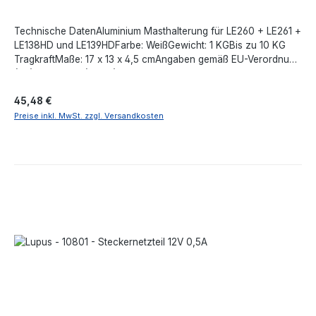
Technische DatenAluminium Masthalterung für LE260 + LE261 +
LE138HD und LE139HDFarbe: WeißGewicht: 1 KGBis zu 10 KG
TragkraftMaße: 17 x 13 x 4,5 cmAngaben gemäß EU-Verordnung
(EU) 2023/988 (GPSR): Lupus-Electronics GmbH, Otto-Hahn-
Str. 12, 76829 Landau in der Pfalz, Deutschland,
Regulärer Preis:
45,48 €
support@lupus-electronics.de, https://www.lupus-
electronics.de
Preise inkl. MwSt. zzgl. Versandkosten