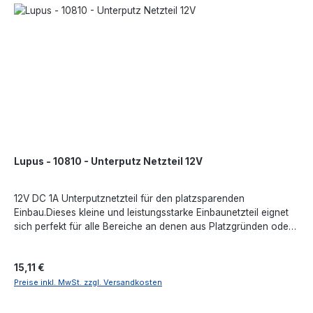
Lupus - 10810 - Unterputz Netzteil 12V
12V DC 1A Unterputznetzteil für den platzsparenden
Einbau.Dieses kleine und leistungsstarke Einbaunetzteil eignet
sich perfekt für alle Bereiche an denen aus Platzgründen oder
aufgrund der Standortwahl auf herkömmliche Netzteile
verzichtet werden muss. Mit seinen geringen Maßen ist es ideal
Regulärer Preis:
15,11 €
z.B. für die Unterputz-Verlegung oder den Einsatz in
Schutzgehäusen bzw. der LUPUS - Montageboxen. An der
Preise inkl. MwSt. zzgl. Versandkosten
oberen Seite wird 230V angeschlossen und an der unteren
Seite befindet sich ein DC-Stecker für z.B. eine 12V