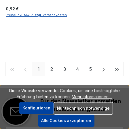
Regulärer Preis:
0,92 €
Preise inkl. MwSt. zzgl. Versandkosten
Seite
Seite
Seite
Seite
Seite
1
2
3
4
5
Diese Website verwendet Cookies, um eine bestmögliche
Erfahrung bieten zu können.
Mehr Informationen ...
Für den Newsletter anmelden
Konfigurieren
und exklusive Angebote
Nur technisch notwendige
erhalten
Alle Cookies akzeptieren