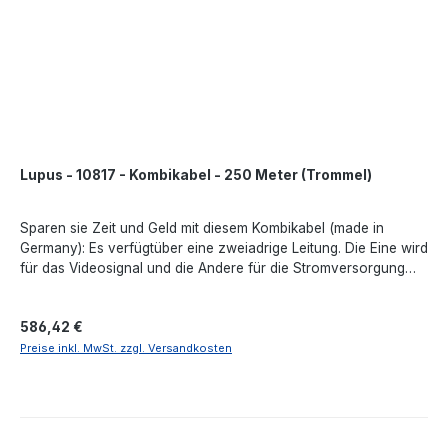
Lupus - 10817 - Kombikabel - 250 Meter (Trommel)
Sparen sie Zeit und Geld mit diesem Kombikabel (made in
Germany): Es verfügtüber eine zweiadrige Leitung. Die Eine wird
für das Videosignal und die Andere für die Stromversorgung
oder die PTZ-Steuersignale verwendet. So müssen sie lediglich
ein Kabel verlegen. Hierzu empfehlen wir unsere
Regulärer Preis:
586,42 €
Leistungsnetzteile für maximal 16 Kameras. Dieses können Sie
zentral platzieren – ganz ohne Kabelsalat. Das Kabel hat eine
Preise inkl. MwSt. zzgl. Versandkosten
mittlere Festigkeit gegen Öl, Wasser, Reinigungsmittel und UV-
Licht und ist für Temperaturen zwischen -20° und +70° C
ausgelegt. Die geringe Dämpfung und die hohe
Signalabschirmung ermöglichen Übertragungslängen von bis