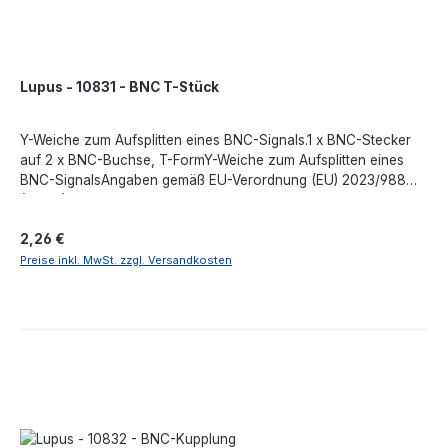
Lupus - 10831 - BNC T-Stück
Y-Weiche zum Aufsplitten eines BNC-Signals.1 x BNC-Stecker
auf 2 x BNC-Buchse, T-FormY-Weiche zum Aufsplitten eines
BNC-SignalsAngaben gemäß EU-Verordnung (EU) 2023/988
(GPSR): Lupus-Electronics GmbH, Otto-Hahn-Str. 12, 76829
Landau in der Pfalz, Deutschland, support@lupus-
Regulärer Preis:
2,26 €
electronics.de, https://www.lupus-electronics.de
Preise inkl. MwSt. zzgl. Versandkosten