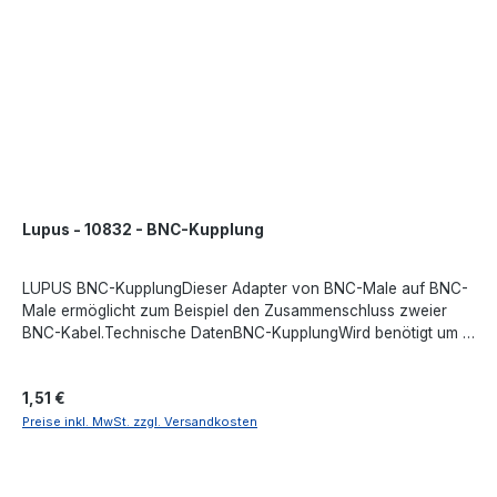
Lupus - 10832 - BNC-Kupplung
LUPUS BNC-KupplungDieser Adapter von BNC-Male auf BNC-
Male ermöglicht zum Beispiel den Zusammenschluss zweier
BNC-Kabel.Technische DatenBNC-KupplungWird benötigt um 2
Videoleitungen zu verbindenBNC-Stecker auf BNC-
SteckerAngaben gemäß EU-Verordnung (EU) 2023/988 (GPSR):
Regulärer Preis:
1,51 €
Lupus-Electronics GmbH, Otto-Hahn-Str. 12, 76829 Landau in
der Pfalz, Deutschland, support@lupus-electronics.de,
Preise inkl. MwSt. zzgl. Versandkosten
https://www.lupus-electronics.de