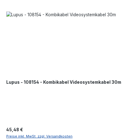
electronics.de
Lupus - 108154 - Kombikabel Videosystemkabel 30m
Regulärer Preis:
45,48 €
Preise inkl. MwSt. zzgl. Versandkosten