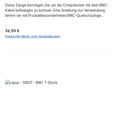
Diese Zange benötigen Sie um die Crimpstecker mit dem BNC-
Kabel befestigen zu können. Eine Anleitung zur Verwendung
liefern wir mit.Produktbesonderheiten:BNC-Quetschzange
(Crimp-Zange)Wird benötigt um die BNC-Crimpstecker auf die
Kabelenden zu quetschenEine Anleitung, wie die Stecker am
Regulärer Preis:
36,05 €
Kabel befestigt werden liefern wir mitAngaben gemäß EU-
Verordnung (EU) 2023/988 (GPSR): Lupus-Electronics GmbH,
Preise inkl. MwSt. zzgl. Versandkosten
Otto-Hahn-Str. 12, 76829 Landau in der Pfalz, Deutschland,
support@lupus-electronics.de, https://www.lupus-
electronics.de