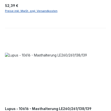
Landau in der Pfalz, Deutschland, support@lupus-
Regulärer Preis:
52,39 €
electronics.de, https://www.concept-24.infolupus-
electronics.de
Preise inkl. MwSt. zzgl. Versandkosten
Lupus - 10616 - Masthalterung LE260/261/138/139