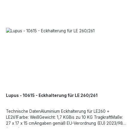
Lupus - 10615 - Eckhalterung für LE 260/261
Technische DatenAluminium Eckhalterung für LE260 +
LE261Farbe: WeißGewicht: 1,7 KGBis zu 10 KG TragkraftMaße:
27 x 17 x 15 cmAngaben gemäß EU-Verordnung (EU) 2023/988
(GPSR): Lupus-Electronics GmbH, Otto-Hahn-Str. 12, 76829