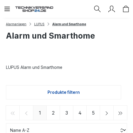
Zum Hauptinhalt springen
Alarmanlagen
LUPUS
Alarm und Smarthome
Alarm und Smarthome
LUPUS Alarm und Smarthome
Produkte filtern
Seite
Seite
Seite
Seite
Seite
1
2
3
4
5