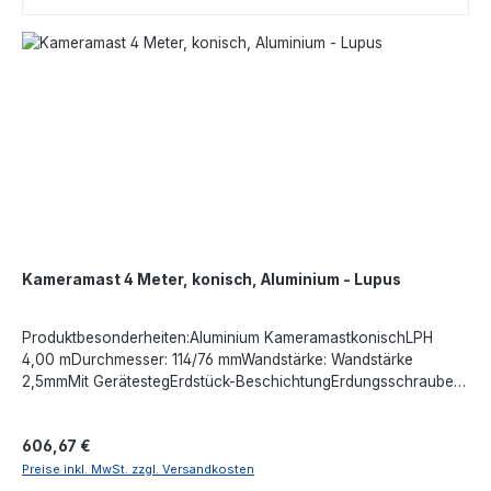
Kameramast 4 Meter, konisch, Aluminium - Lupus
Produktbesonderheiten:Aluminium KameramastkonischLPH
4,00 mDurchmesser: 114/76 mmWandstärke: Wandstärke
2,5mmMit GerätestegErdstück-BeschichtungErdungsschraube
M-8Türöffnung: 400 x 85 mmKabeleinführung: 50 x 150
mmGewicht: ca. 15kgAngaben gemäß EU-Verordnung (EU)
Regulärer Preis:
606,67 €
2023/988 (GPSR): Lupus-Electronics GmbH, Otto-Hahn-Str. 12,
76829 Landau in der Pfalz, Deutschland, support@lupus-
Preise inkl. MwSt. zzgl. Versandkosten