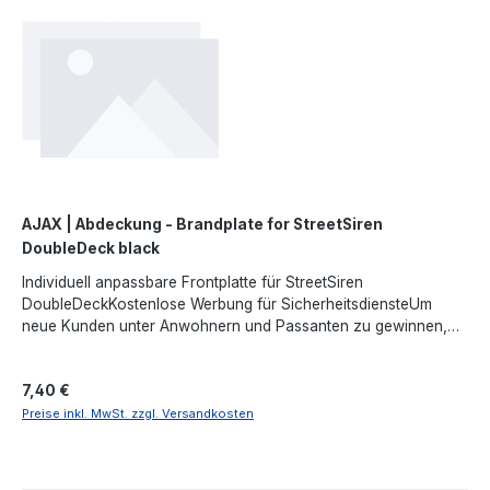
AJAX | Abdeckung - Brandplate for StreetSiren
DoubleDeck black
Individuell anpassbare Frontplatte für StreetSiren
DoubleDeckKostenlose Werbung für SicherheitsdiensteUm
neue Kunden unter Anwohnern und Passanten zu gewinnen,
können Sicherheitsfirmen und Errichter ihr Logo und ihre
Kontaktinformationen auf die Frontplatte der Außensirene
Regulärer Preis:
7,40 €
drucken lassen.Wie können Unternehmen Brandplate bestellen?
Frontplatten werden in 10er-Packungen verkauft, getrennt von
Preise inkl. MwSt. zzgl. Versandkosten
StreetSiren DoubleDeck. Um eine Bestellung aufzugeben,
wenden Sie sich an einen offiziellen Ajax-Vertriebspartner.
Kostenloser Druck Bestellen Sie mindestens 4 Packungen