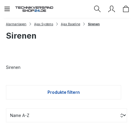
Zum Hauptinhalt springen
Alarmanlagen
Ajax Systems
Ajax Baseline
Sirenen
Sirenen
Sirenen
Produkte filtern