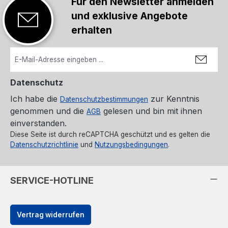
Für den Newsletter anmelden
werden.Angaben gemäß EU-Verordnung (EU) 2023/988
und exklusive Angebote
(GPSR): Ajax Systems Poland sp. z o.o., Fryderyka Chopina str.
41/2, 20-023 Lublin, Poland, marketing.dach@ajax.systems,
erhalten
https://ajax.systems
Datenschutz
Ich habe die
zur Kenntnis
Datenschutzbestimmungen
genommen und die
gelesen und bin mit ihnen
AGB
einverstanden.
Diese Seite ist durch reCAPTCHA geschützt und es gelten die
Datenschutzrichtlinie
und
Nutzungsbedingungen
.
SERVICE-HOTLINE
Vertrag widerrufen